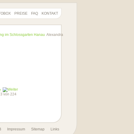
TOBOX
PREISE
FAQ
KONTAKT
ing im Schlossgarten Hanau
Alexandra
r
 83 von 224
B
Impressum
Sitemap
Links