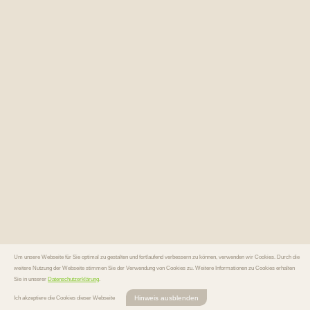
Um unsere Webseite für Sie optimal zu gestalten und fortlaufend verbessern zu können, verwenden wir Cookies. Durch die
weitere Nutzung der Webseite stimmen Sie der Verwendung von Cookies zu. Weitere Informationen zu Cookies erhalten
Sie in unserer
Datenschutzerklärung
.
Hinweis ausblenden
Ich akzeptiere die Cookies dieser Webseite