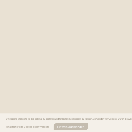
Um unsere Webseite für Sie optimal zu gestalten und fortlaufend verbessern zu können, verwenden wir Cookies. Durch die we
Hinweis ausblenden
Ich akzeptiere die Cookies dieser Webseite