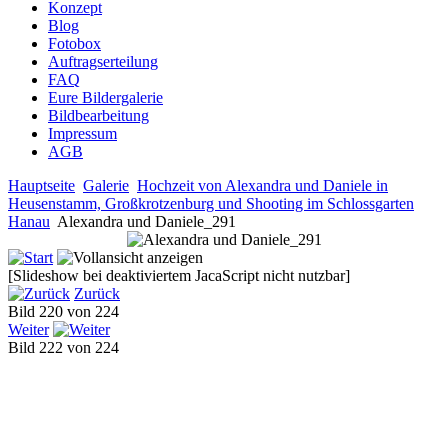
Konzept
Blog
Fotobox
Auftragserteilung
FAQ
Eure Bildergalerie
Bildbearbeitung
Impressum
AGB
Hauptseite
Galerie
Hochzeit von Alexandra und Daniele in
Heusenstamm, Großkrotzenburg und Shooting im Schlossgarten
Hanau
Alexandra und Daniele_291
[Slideshow bei deaktiviertem JacaScript nicht nutzbar]
Zurück
Bild 220 von 224
Weiter
Bild 222 von 224