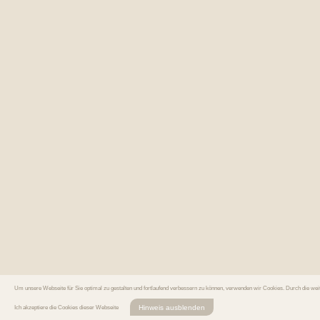
Um unsere Webseite für Sie optimal zu gestalten und fortlaufend verbessern zu können, verwenden wir Cookies. Durch die we
Hinweis ausblenden
Ich akzeptiere die Cookies dieser Webseite