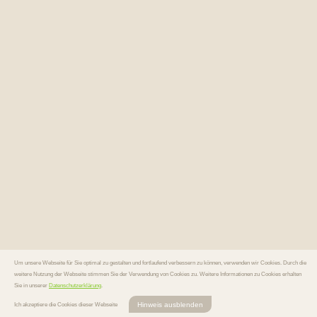
Um unsere Webseite für Sie optimal zu gestalten und fortlaufend verbessern zu können, verwenden wir Cookies. Durch die
weitere Nutzung der Webseite stimmen Sie der Verwendung von Cookies zu. Weitere Informationen zu Cookies erhalten
Sie in unserer
Datenschutzerklärung
.
Hinweis ausblenden
Ich akzeptiere die Cookies dieser Webseite