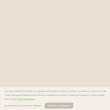
Um unsere Webseite für Sie optimal zu gestalten und fortlaufend verbessern zu können, verwenden wir Cookies. Durch die
weitere Nutzung der Webseite stimmen Sie der Verwendung von Cookies zu. Weitere Informationen zu Cookies erhalten
Sie in unserer
Datenschutzerklärung
.
Hinweis ausblenden
Ich akzeptiere die Cookies dieser Webseite