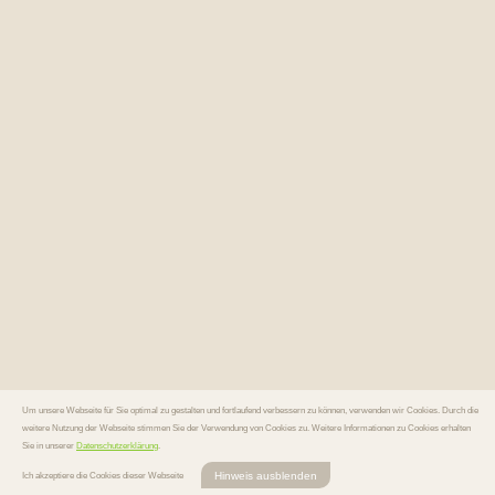
Um unsere Webseite für Sie optimal zu gestalten und fortlaufend verbessern zu können, verwenden wir Cookies. Durch die
weitere Nutzung der Webseite stimmen Sie der Verwendung von Cookies zu. Weitere Informationen zu Cookies erhalten
Sie in unserer
Datenschutzerklärung
.
Hinweis ausblenden
Ich akzeptiere die Cookies dieser Webseite