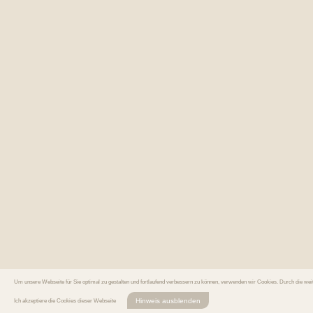
Um unsere Webseite für Sie optimal zu gestalten und fortlaufend verbessern zu können, verwenden wir Cookies. Durch die we
Hinweis ausblenden
Ich akzeptiere die Cookies dieser Webseite