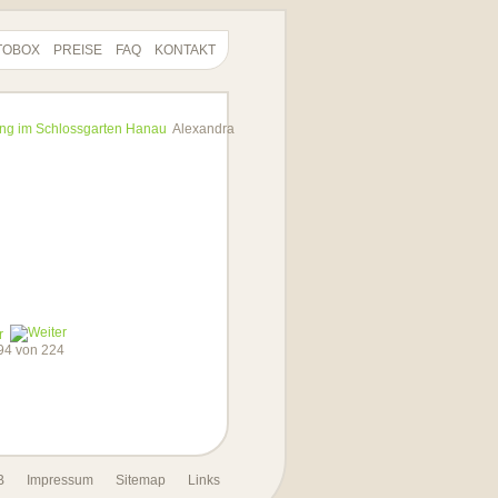
TOBOX
PREISE
FAQ
KONTAKT
ing im Schlossgarten Hanau
Alexandra
r
194 von 224
B
Impressum
Sitemap
Links