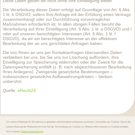
Diese Daten geben wir nicht ohne Ihre Einwilligung weiter.
Die Verarbeitung dieser Daten erfolgt auf Grundlage von Art. 6 Abs.
1 lit. b DSGVO, sofern Ihre Anfrage mit der Erfüllung eines Vertrags
zusammenhängt oder zur Durchführung vorvertraglicher
Maßnahmen erforderlich ist. In allen übrigen Fällen beruht die
Verarbeitung auf Ihrer Einwilligung (Art. 6 Abs. 1 lit. a DSGVO) und /
oder auf unseren berechtigten Interessen (Art. 6 Abs. 1 lit. f
DSGVO), da wir ein berechtigtes Interesse an der effektiven
Bearbeitung der an uns gerichteten Anfragen haben.
Die von Ihnen an uns per Kontaktanfragen übersandten Daten
verbleiben bei uns, bis Sie uns zur Löschung auffordern, Ihre
Einwilligung zur Speicherung widerrufen oder der Zweck für die
Datenspeicherung entfällt (z. B. nach abgeschlossener Bearbeitung
Ihres Anliegens). Zwingende gesetzliche Bestimmungen –
insbesondere gesetzliche Aufbewahrungsfristen – bleiben
unberührt.
Quelle:
eRecht24
Um unsere Webseite für Sie optimal zu gestalten und fortlaufend verbessern zu können, verwenden wir Cookies. Durch die
weitere Nutzung der Webseite stimmen Sie der Verwendung von Cookies zu. Weitere Informationen zu Cookies erhalten
Sie in unserer
Datenschutzerklärung
.