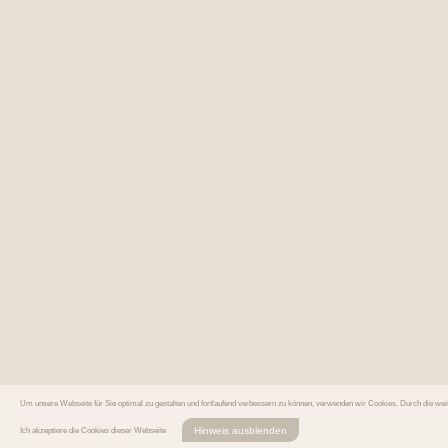
Um unsere Webseite für Sie optimal zu gestalten und fortlaufend verbessern zu können, verwenden wir Cookies. Durch die we
Hinweis ausblenden
Ich akzeptiere die Cookies dieser Webseite