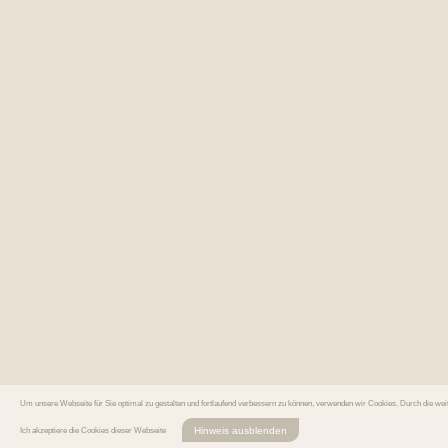
Um unsere Webseite für Sie optimal zu gestalten und fortlaufend verbessern zu können, verwenden wir Cookies. Durch die we
Hinweis ausblenden
Ich akzeptiere die Cookies dieser Webseite