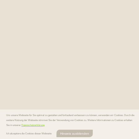
Um unsere Webseite für Sie optimal zu gestalten und fortlaufend verbessern zu können, verwenden wir Cookies. Durch die
weitere Nutzung der Webseite stimmen Sie der Verwendung von Cookies zu. Weitere Informationen zu Cookies erhalten
Sie in unserer
Datenschutzerklärung
.
Hinweis ausblenden
Ich akzeptiere die Cookies dieser Webseite