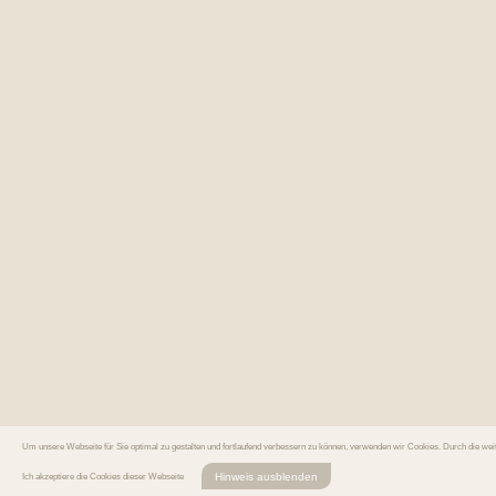
Um unsere Webseite für Sie optimal zu gestalten und fortlaufend verbessern zu können, verwenden wir Cookies. Durch die we
Hinweis ausblenden
Ich akzeptiere die Cookies dieser Webseite