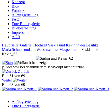
Konzept
Blog
Fotobox
Auftragserteilung
FAQ
Eure Bildergalerie
Bildbearbeitung
Impressum
AGB
Hauptseite
Galerie
Hochzeit Saskia und Kevin in der Basilika
Maria Schnee und am Wasserschloss Mespelbrunn
Saskia und
Kevin_62
[Slideshow bei deaktiviertem JacaScript nicht nutzbar]
Zurück
Bild 61 von 69
Weiter
Bild 63 von 69
Auftragserteilung
Eure Bildergalerie