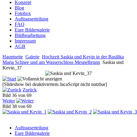
Konzept
Blog
Fotobox
Auftragserteilung
FAQ
Eure Bildergalerie
Bildbearbeitung
Impressum
AGB
Hauptseite
Galerie
Hochzeit Saskia und Kevin in der Basilika
Maria Schnee und am Wasserschloss Mespelbrunn
Saskia und
Kevin_37
[Slideshow bei deaktiviertem JacaScript nicht nutzbar]
Zurück
Bild 36 von 69
Weiter
Bild 38 von 69
Auftragserteilung
Eure Bildergalerie