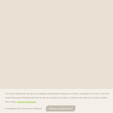
Um unsere Webseite für Sie optimal zu gestalten und fortlaufend verbessern zu können, verwenden wir Cookies. Durch die
weitere Nutzung der Webseite stimmen Sie der Verwendung von Cookies zu. Weitere Informationen zu Cookies erhalten
Sie in unserer
Datenschutzerklärung
.
Hinweis ausblenden
Ich akzeptiere die Cookies dieser Webseite