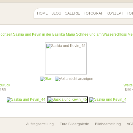
HOME
BLOG
GALERIE
FOTOGRAF
KONZEPT
FO
ochzeit Saskia und Kevin in der Basilika Maria Schnee und am Wasserschloss M
Zurück
Weite
on 69
Bild
Auftragserteilung
Eure Bildergalerie
Bildbearbeitung
AG