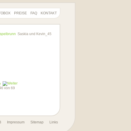
TOBOX
PREISE
FAQ
KONTAKT
espelbrunn
Saskia und Kevin_45
r
 46 von 69
B
Impressum
Sitemap
Links