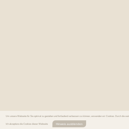
Um unsere Webseite für Sie optimal zu gestalten und fortlaufend verbessern zu können, verwenden wir Cookies. Durch die we
Hinweis ausblenden
Ich akzeptiere die Cookies dieser Webseite