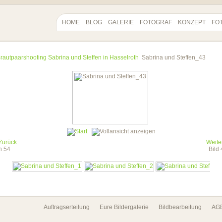
HOME
BLOG
GALERIE
FOTOGRAF
KONZEPT
FO
rautpaarshooting Sabrina und Steffen in Hasselroth
Sabrina und Steffen_43
Zurück
Weite
on 54
Bild
Auftragserteilung
Eure Bildergalerie
Bildbearbeitung
AG