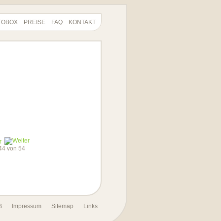
TOBOX
PREISE
FAQ
KONTAKT
r
 44 von 54
B
Impressum
Sitemap
Links